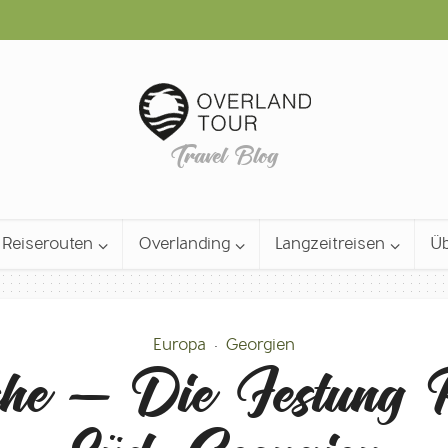
Travel Blog
Reiserouten
Overlanding
Langzeitreisen
Üb
Europa
Georgien
•
che – Die Festung R