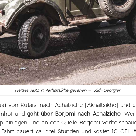
Heißes Auto in Akhaltsikhe gesehen – Süd-Georgien
) von Kutaisi nach Achalziche [Akhaltsikhe] und di
ahnhof und
geht über Borjomi nach Achalziche
. Wer
p einlegen und an der Quelle Borjomi vorbeischaue
Fahrt dauert ca. drei Stunden und kostet 10 GEL
[