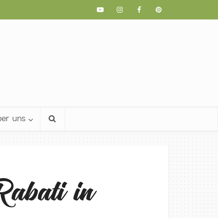
er uns
abati in