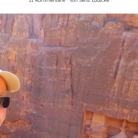
11 Kommentare
Jens Lüdicke
von