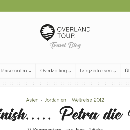
Travel Blog
Reiserouten
Overlanding
Langzeitreisen
Üb
Asien
Jordanien
Weltreise 2012
•
•
inish….. Petra die F