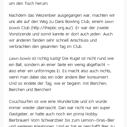
um den Tisch herum.
Nachdem das Weizenbier ausgegangen war, machten wir
uns alle auf den Weg zu Dans Bowling Club, einem
lawn
bowls
Club (http://thepbc.org.au/). Er war der zweite
Vorsitzende und somit kannte er dort auch jeden. Auch
wir anderen fanden sehr schnell Anschluss und
verbrachten den gesamten Tag im Club.
Lawn bowls
ist richtig lustig! Die Kugel ist nicht rund wie
ein Ball, sondern an einer Seite ein wenig abgeflacht –
also eher ein unförmiges Ei. Es macht also auch nichts,
wenn man dabei das ein oder andere Bier konsumiert.
Und so endete der Tag, wie er begann: mit Bierchen,
Bierchen und Bierchen!
Couchsurfen ist wie eine Wundertüte und ich wurde
immer wieder überrascht. Dan war nicht nur ein super
Gastgeber, er hatte auch noch ein prima Hobby:
Bierbrauen! Vom Schwarzbier bis zum Lemon-Gras-Bier
und weiteren Kreationen. Und er hat es geschafft Bier zu