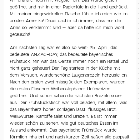
wir uns alle noch mit Wegbier ein. Das wurde gleich
geöffnet und mir in einer Papiertüte in die Hand gedrückt.
Mit meiner eingewickelten Flasche fühlte ich mich wie im
prüden Amerika! Dabei dachte ich immer, dass nur die
Amis so verklemmt sind – aber da hatte ich mich wohl
getäuscht!
Am nächsten Tag war es also so weit: 25. April, das
bedeutete ANZAC-DAY, das bedeutete bayerisches
Frühstück. Mir war das Ganze immer noch ein Rätsel und
nicht ganz geheuer! Der Tag startete in der Küche mit
dem Versuch, wunderschöne Laugenbrezeln herzustellen.
Nach den ersten zwei missglückten Exemplaren, wurden
die ersten Flaschen Weihenstephaner Hefeweizen
geöffnet. Und schon sahen die nächsten Brezeln super
aus. Der Frühstückstisch war voll beladen, mit allem, was
das Bayernherz höher schlagen lässt: flüssiges Brot,
Weißwürste, Kartoffelsalat und Brezeln. Es ist immer
wieder schön zu sehen, wie gut deutsches Essen im
Ausland ankommt. Das bayerische Frühstück wurde
förmlich inhaliert und nach kurzer Zeit saßen alle pappsatt