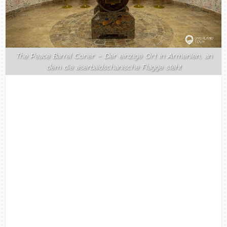
The Peace Barrel Coner - Der einzige Ort in Armenien, an
dem die aserbaidschanische Flagge steht