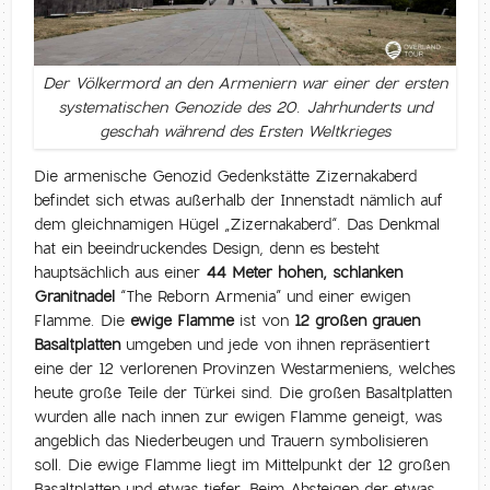
Der Völkermord an den Armeniern war einer der ersten
systematischen Genozide des 20. Jahrhunderts und
geschah während des Ersten Weltkrieges
Die armenische Genozid Gedenkstätte Zizernakaberd
befindet sich etwas außerhalb der Innenstadt nämlich auf
dem gleichnamigen Hügel „Zizernakaberd“. Das Denkmal
hat ein beeindruckendes Design, denn es besteht
hauptsächlich aus einer
44 Meter hohen, schlanken
Granitnadel
“The Reborn Armenia” und einer ewigen
Flamme. Die
ewige Flamme
ist von
12 großen grauen
Basaltplatten
umgeben und jede von ihnen repräsentiert
eine der 12 verlorenen Provinzen Westarmeniens, welches
heute große Teile der Türkei sind. Die großen Basaltplatten
wurden alle nach innen zur ewigen Flamme geneigt, was
angeblich das Niederbeugen und Trauern symbolisieren
soll. Die ewige Flamme liegt im Mittelpunkt der 12 großen
Basaltplatten und etwas tiefer. Beim Absteigen der etwas