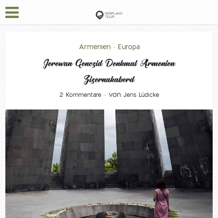
Armenien
Europa
•
Jerewan Genozid Denkmal Armenien
Zizernakaberd
von
2 Kommentare
Jens Lüdicke