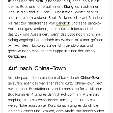
In der Nähe des
MBK
(Shopping-Mall) gehe ich auf ein
kleines Boot und fahre auf einem
Klong
los, nach einer
Zeit ist die Fahrt zu Ende – Endstation. Weiter geht es
aber mit einem anderen Boot. So fahre ich zwei Stunden
bis fast zur Stadtgrenze von
Bangkok
und sehe Bangkok
von einer ganz anderen, neuen Seite. Interessant ist auch
das Zu- und Aussteigen, wenn das Boot noch nicht mal
richtig angelegt hat. Jedoch ins Wasser ist keiner gefallen
;-). Auf dem Rückweg steige ich irgendwo aus und
genieße noch eine leckere Suppe in einer der vielen
Garküchen
.
Auf nach China-Town
Vor ein paar Jahren bin ich mal kurz durch
China-Town
gelaufen, aber das war eher recht kurz. China-Town liegt
nur ein paar Busstationen von Lumphini entfernt. Mit dem
Bus Nummer 4 ging es dann direkt dort hin. Als erstes
empfing mich ein chinesischer Tempel, der noch ein
wenig Ruhe ausstrahlte. Kurz danach ging es durch die
kleinen Gassen und Straßen, dem Markt mit seinen vielen