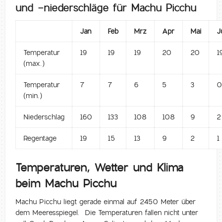
und -niederschläge für Machu Picchu
Jan
Feb
Mrz
Apr
Mai
J
Temperatur
19
19
19
20
20
1
(max.)
Temperatur
7
7
6
5
3
(min.)
Niederschlag
160
133
108
108
9
2
Regentage
19
15
13
9
2
1
Temperaturen, Wetter und Klima
beim Machu Picchu
Machu Picchu liegt gerade einmal auf 2450 Meter über
dem Meeresspiegel. Die Temperaturen fallen nicht unter