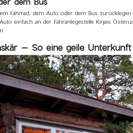
oder dem Bus
dem Fahrrad, dem Auto oder dem Bus zurücklegen. W
 Auto einfach an der Fähranlegestelle Kirjais Öste
n.
skär – So eine geile Unterkunft 