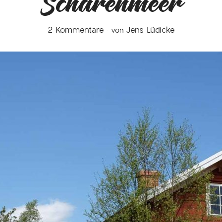
Schärenmeer
2 Kommentare
Jens Lüdicke
von