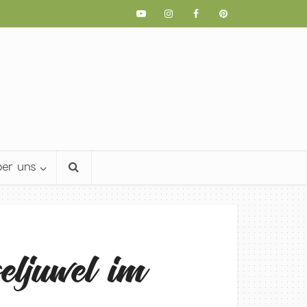
er uns
ljuwel im