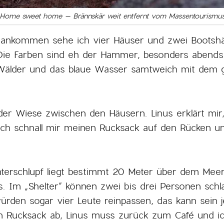
Home sweet home – Brännskär weit entfernt vom Massentourismu
r ankommen sehe ich vier Häuser und zwei Bootshä
. Die Farben sind eh der Hammer, besonders aben
 Wälder und das blaue Wasser samtweich mit dem 
r Wiese zwischen den Häusern. Linus erklärt mir, 
Ich schnall mir meinen Rucksack auf den Rücken un
nterschlupf liegt bestimmt 20 Meter über dem Meer
s. Im „Shelter“ können zwei bis drei Personen schla
rden sogar vier Leute reinpassen, das kann sein j
en Rucksack ab, Linus muss zurück zum Café und ic