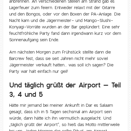
anbrennen. An verschiedenen Stellen am Strand gab es
Lagerfeuer zum feiern. Entweder relaxt mit der Gitarre
und den Bongos, oder vor den Boxen der PA-Anlage. Die
Nacht kam und die Jägermeister- und Mango-Slushi-
Konyagi-Vorräte wurden an der Bar geplündert. Eine sehr
feuchtfröhliche Party fand dann irgendwann kurz vor dem
Sonnenaufgang sein Ende.
Am nächsten Morgen zum Frühstück stellte dann die
Barcrew fest, dass sie seit Jahren nicht mehr soviel
Jägermeister verkauft hatten… was soll ich sagen? Die
Party war halt einfach nur geil!
Und täglich grüßt der Airport – Teil
3, 4 und 5
Hätte mir jemand bei meiner Ankunft in Dar es Salaam
gesagt, dass ich in 5 Tagen sechsmal am Airport sein
würde, dann hätte ich ihn vermutlich ausgelacht. Und
„täglich grüßt der Airport“, so hieß das Motto mittlerweile
bei uns. Jeden Morgen das selbe Ritual, am Airport