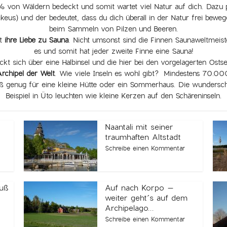
% von Wäldern bedeckt und somit wartet viel Natur auf dich. Dazu p
us) und der bedeutet, dass du dich überall in der Natur frei bewege
beim Sammeln von Pilzen und Beeren.
st
ihre Liebe zu Sauna
. Nicht umsonst sind die Finnen Saunaweltmeiste
es und somit hat jeder zweite Finne eine Sauna!
eckt sich über eine Halbinsel und die hier bei den vorgelagerten Osts
rchipel der Welt
. Wie viele Inseln es wohl gibt? Mindestens 70.000
ß genug für eine kleine Hütte oder ein Sommerhaus. Die wundersc
Beispiel in Üto leuchten wie kleine Kerzen auf den Schäreninseln.
Naantali mit seiner
traumhaften Altstadt
Schreibe einen Kommentar
Fuß
Auf nach Korpo –
weiter geht´s auf dem
Archipelago...
Schreibe einen Kommentar