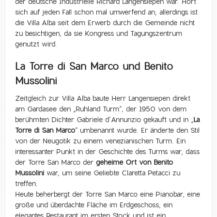
der deutsche Industrielle Richard Langensiepen war. Hört
sich auf jeden Fall schon mal umwerfend an, allerdings ist
die Villa Alba seit dem Erwerb durch die Gemeinde nicht
zu besichtigen, da sie Kongress und Tagungszentrum
genutzt wird.
La Torre di San Marco und Benito
Mussolini
Zeitgleich zur Villa Alba baute Herr Langensiepen direkt
am Gardasee den „Ruhland Turm“, der 1950 von dem
berühmten Dichter Gabriele d’Annunzio gekauft und in „
La
Torre di San Marco
“ umbenannt wurde. Er änderte den Stil
von der Neugotik zu einem venezianischen Turm. Ein
interessanter Punkt in der Geschichte des Turms war, dass
der Torre San Marco der
geheime Ort von Benito
Mussolini
war, um seine Geliebte Claretta Petacci zu
treffen.
Heute beherbergt der Torre San Marco eine Pianobar, eine
große und überdachte Fläche im Erdgeschoss, ein
elegantes Restaurant im ersten Stock und ist ein