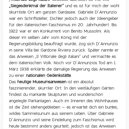
„Siegesdenkmal der Italiener“
und es ist für mich der wohl
skurrilste Ort am ganzen Gardasee. Gabriele D’Annunzio
war ein Schriftsteller, Dichter jedoch auch der Ideengeber
für den italienischen Faschismus im 20. Jahrhundert. Bis
1922 war er ein Konkurrent von Benito Mussolini. Als
dieser im selben Jahr vom König mit der
Regierungsbildung beauftragt wurde, zog sich D’Annunzio
in seine Villa bei Gardone Riviera zurück. Später nannte er
das Anwesen „Il Vittoriale degli italiani“ und vermachte es
dem italienischen Volk. Noch vor D’Annunzios Tod am 1.
März 1938 erklärte die damalige Regierung das Anwesen
zu einer
nationalen Gedenkstätte
.
Das
heutige Museumsanwesen
ist ein absolut
faszinierender, skurriler Ort. In den weitläufigen Gärten
findest du markante Skulpturen und wunderschön
angelegte Parkanlagen. Auch im Inneren des Wohnhauses
ist die Zeit stehengeblieben – es erwartet dich ein buntes,
wildes Sammelsurium aus seinem Leben. Über Gabriele
D’Annunzio und seine Einstellung zum Faschismus wird
heute bestimmt anders geurteilt, jedoch ist das Anwesen