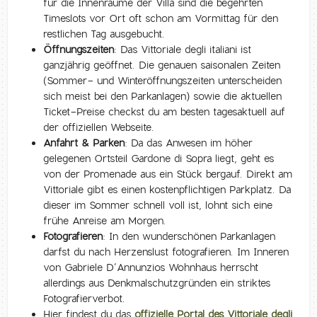
für die Innenräume der Villa sind die begehrten
Timeslots vor Ort oft schon am Vormittag für den
restlichen Tag ausgebucht.
Öffnungszeiten:
Das Vittoriale degli italiani ist
ganzjährig geöffnet. Die genauen saisonalen Zeiten
(Sommer- und Winteröffnungszeiten unterscheiden
sich meist bei den Parkanlagen) sowie die aktuellen
Ticket-Preise checkst du am besten tagesaktuell auf
der offiziellen Webseite.
Anfahrt & Parken:
Da das Anwesen im höher
gelegenen Ortsteil Gardone di Sopra liegt, geht es
von der Promenade aus ein Stück bergauf. Direkt am
Vittoriale gibt es einen kostenpflichtigen Parkplatz. Da
dieser im Sommer schnell voll ist, lohnt sich eine
frühe Anreise am Morgen.
Fotografieren:
In den wunderschönen Parkanlagen
darfst du nach Herzenslust fotografieren. Im Inneren
von Gabriele D’Annunzios Wohnhaus herrscht
allerdings aus Denkmalschutzgründen ein striktes
Fotografierverbot.
Hier findest du das
offizielle Portal des Vittoriale degli