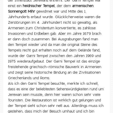
der Innenstadt Jerewans entfernt. Der Garni Tempel war
einst ein
heidnischer Tempel
, der dem
armenischen
Sonnengott Mihr
gewidmet war und Mitte des 1.
Jahrhunderts erbaut wurde. Glücklicherweise waren die
Zerstörungen im 4. Jahrhundert nicht so gewaltig, als
Armenien zum Christentum konvertierte, es zahllose
Invasionen und Erdbeben gab. Aber im Jahre 1679 brach
er dann doch zusammen. Bei Ausgrabungen fand man
den Tempel wieder und da man die original Steine des
Tempels recht gut erhalten noch auf dem Gelände fand,
wurde der Garni Tempel zwischen den Jahren 1969 und
1975 wiederaufgebaut. Der Garni Tempel ist das einzige
freistehende griechisch-römische Bauwerk in Armenien
und zeigt seine historische Bindung an die Zivilisationen
Griechenlands und Roms.
Als ich den Garni Tempel besuchte, merkte ich schnell,
dass es eine der beliebtesten Sehenswürdigkeiten rund um
Jerewan sein musste, denn hier waren schon sehr viele
Touristen. Die Restauration ist wirklich gut gelungen und
der Tempel sieht schon sehr nett aus. Allerdings muss ich
gestehen, dass mich der Besuch umhaut und ich bin