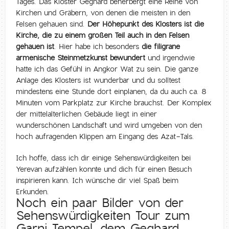
Tages. Das Kloster Geghard beherbergt eine Reihe von
Kirchen und Gräbern, von denen die meisten in den
Felsen gehauen sind.
Der Höhepunkt des Klosters ist die
Kirche, die zu einem großen Teil auch in den Felsen
gehauen ist
. Hier habe ich besonders
die filigrane
armenische Steinmetzkunst bewundert
und irgendwie
hatte ich das Gefühl in Angkor Wat zu sein. Die ganze
Anlage des Klosters ist wunderbar und du solltest
mindestens eine Stunde dort einplanen, da du auch ca. 8
Minuten vom Parkplatz zur Kirche brauchst. Der Komplex
der mittelalterlichen Gebäude liegt in einer
wunderschönen Landschaft und wird umgeben von den
hoch aufragenden Klippen am Eingang des Azat-Tals.
Ich hoffe, dass ich dir einige Sehenswürdigkeiten bei
Yerevan aufzählen konnte und dich für einen Besuch
inspirieren kann. Ich wünsche dir viel Spaß beim
Erkunden.
Noch ein paar Bilder von der
Sehenswürdigkeiten Tour zum
Garni Tempel, dem Geghard