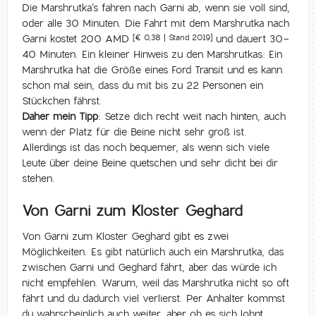
Die Marshrutka’s fahren nach Garni ab, wenn sie voll sind,
oder alle 30 Minuten. Die Fahrt mit dem Marshrutka nach
Garni kostet 200 AMD
und dauert 30-
[€ 0,38 | Stand 2019]
40 Minuten. Ein kleiner Hinweis zu den Marshrutkas: Ein
Marshrutka hat die Größe eines Ford Transit und es kann
schon mal sein, dass du mit bis zu 22 Personen ein
Stückchen fährst.
Daher mein Tipp:
Setze dich recht weit nach hinten, auch
wenn der Platz für die Beine nicht sehr groß ist.
Allerdings ist das noch bequemer, als wenn sich viele
Leute über deine Beine quetschen und sehr dicht bei dir
stehen.
Von Garni zum Kloster Geghard
Von Garni zum Kloster Geghard gibt es zwei
Möglichkeiten. Es gibt natürlich auch ein Marshrutka, das
zwischen Garni und Geghard fährt, aber das würde ich
nicht empfehlen. Warum, weil das Marshrutka nicht so oft
fährt und du dadurch viel verlierst. Per Anhalter kommst
du wahrscheinlich auch weiter, aber ob es sich lohnt