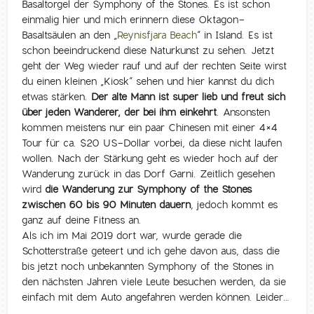
Basaltorgel der Symphony of the Stones. Es ist schon
einmalig hier und mich erinnern diese Oktagon-
Basaltsäulen an den „
Reynisfjara Beach
“ in Island. Es ist
schon beeindruckend diese Naturkunst zu sehen. Jetzt
geht der Weg wieder rauf und auf der rechten Seite wirst
du einen kleinen „Kiosk“ sehen und hier kannst du dich
etwas stärken.
Der alte Mann ist super lieb und freut sich
über jeden Wanderer, der bei ihm einkehrt
. Ansonsten
kommen meistens nur ein paar Chinesen mit einer 4×4
Tour für ca. $20 US-Dollar vorbei, da diese nicht laufen
wollen. Nach der Stärkung geht es wieder hoch auf der
Wanderung zurück in das Dorf Garni. Zeitlich gesehen
wird
die Wanderung zur Symphony of the Stones
zwischen 60 bis 90 Minuten dauern
, jedoch kommt es
ganz auf deine Fitness an.
Als ich im Mai 2019 dort war, wurde gerade die
Schotterstraße geteert und ich gehe davon aus, dass die
bis jetzt noch unbekannten Symphony of the Stones in
den nächsten Jahren viele Leute besuchen werden, da sie
einfach mit dem Auto angefahren werden können. Leider…