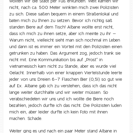
wollten wir die Stadt per Fuß erkunden. Weit kamen wir
nicht, nach ca. 500 Meter winkten mich zwei Polizisten
zu sich. Diese saßen bequem in einem Straßenlokal und
baten mich zu Ihnen zu setzen. Bevor ich richtig saß
standen Biere auf dem Tisch! Albane wollte erst nicht,
dass ich mich zu ihnen setze, aber ich meinte zu ihr –
Warum nicht, vielleicht sieht man sich nochmal im Leben
und dann ist es immer ein Vorteil mit den Polizisten einen
getrunken zu haben. Das Argument zog, jedoch trank sie
nicht mit. Eine Kommunikation bis auf „Prost“ in
vietnamesisch kam nicht zu Stande, aber es wurde viel
Gelacht. Innerhalb von einer knappen Viertelstunde leerte
jeder von uns Dreien 6-7 Flaschen Bier (0,5l) so gut wie
auf Ex. Albane gab ich zu verstehen, dass ich das nicht
lange weiter durchhalte und wir weiter müssen. So
verabschiedeten wir uns und ich wollte die Biere noch
bezahlen, jedoch durfte ich das nicht. Die Polizisten luden
mich ein, aber leider durfte ich kein Foto mit ihnen
machen. Schade.
Weiter ging es und nach ein paar Meter stand Albane in