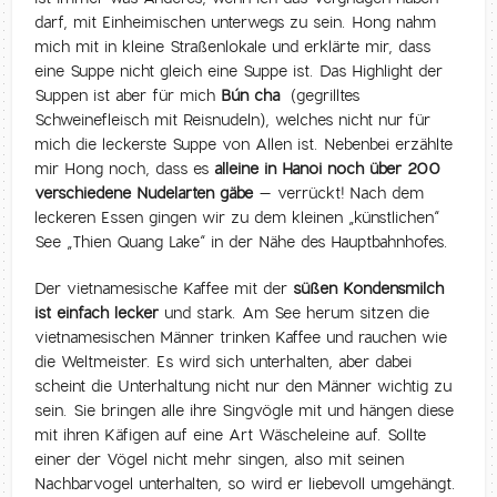
darf, mit Einheimischen unterwegs zu sein. Hong nahm
mich mit in kleine Straßenlokale und erklärte mir, dass
eine Suppe nicht gleich eine Suppe ist. Das Highlight der
Suppen ist aber für mich
Bún cha
(gegrilltes
Schweinefleisch mit Reisnudeln), welches nicht nur für
mich die leckerste Suppe von Allen ist. Nebenbei erzählte
mir Hong noch, dass es
alleine in Hanoi noch über 200
verschiedene Nudelarten gäbe
– verrückt! Nach dem
leckeren Essen gingen wir zu dem kleinen „künstlichen“
See „Thien Quang Lake“ in der Nähe des Hauptbahnhofes.
Der vietnamesische Kaffee mit der
süßen Kondensmilch
ist einfach lecker
und stark. Am See herum sitzen die
vietnamesischen Männer trinken Kaffee und rauchen wie
die Weltmeister. Es wird sich unterhalten, aber dabei
scheint die Unterhaltung nicht nur den Männer wichtig zu
sein. Sie bringen alle ihre Singvögle mit und hängen diese
mit ihren Käfigen auf eine Art Wäscheleine auf. Sollte
einer der Vögel nicht mehr singen, also mit seinen
Nachbarvogel unterhalten, so wird er liebevoll umgehängt.