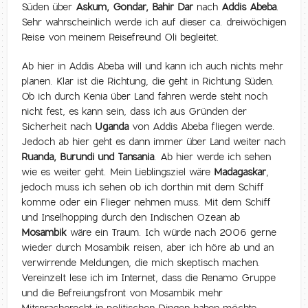
Süden über
Askum, Gondar, Bahir Dar
nach
Addis Abeba
.
Sehr wahrscheinlich werde ich auf dieser ca. dreiwöchigen
Reise von meinem Reisefreund Oli begleitet.
Ab hier in Addis Abeba will und kann ich auch nichts mehr
planen. Klar ist die Richtung, die geht in Richtung Süden.
Ob ich durch Kenia über Land fahren werde steht noch
nicht fest, es kann sein, dass ich aus Gründen der
Sicherheit nach
Uganda
von Addis Abeba fliegen werde.
Jedoch ab hier geht es dann immer über Land weiter nach
Ruanda, Burundi und Tansania
. Ab hier werde ich sehen
wie es weiter geht. Mein Lieblingsziel wäre
Madagaskar
,
jedoch muss ich sehen ob ich dorthin mit dem Schiff
komme oder ein Flieger nehmen muss. Mit dem Schiff
und Inselhopping durch den Indischen Ozean ab
Mosambik
wäre ein Traum. Ich würde nach 2006 gerne
wieder durch Mosambik reisen, aber ich höre ab und an
verwirrende Meldungen, die mich skeptisch machen.
Vereinzelt lese ich im Internet, dass die Renamo Gruppe
und die Befreiungsfront von Mosambik mehr
Mitspracherecht in politischen Dingen haben möchte.