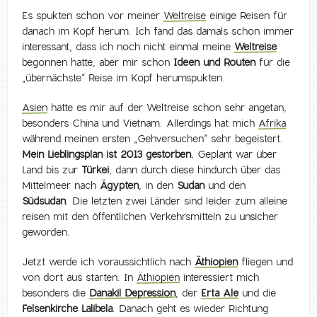
Es spukten schon vor meiner
Weltreise
einige Reisen für
danach im Kopf herum. Ich fand das damals schon immer
interessant, dass ich noch nicht einmal meine
Weltreise
begonnen hatte, aber mir schon
Ideen und Routen
für die
„übernächste“ Reise im Kopf herumspukten.
Asien
hatte es mir auf der Weltreise schon sehr angetan,
besonders China und Vietnam. Allerdings hat mich
Afrika
während meinen ersten „Gehversuchen“ sehr begeistert.
Mein Lieblingsplan ist 2013 gestorben.
Geplant war über
Land bis zur
Türkei
, dann durch diese hindurch über das
Mittelmeer nach
Ägypten
, in den
Sudan
und den
Südsudan
. Die letzten zwei Länder sind leider zum alleine
reisen mit den öffentlichen Verkehrsmitteln zu unsicher
geworden.
Jetzt werde ich voraussichtlich nach
Äthiopien
fliegen und
von dort aus starten. In
Äthiopien
interessiert mich
besonders die
Danakil Depression
, der
Erta Ale
und die
Felsenkirche Lalibela
. Danach geht es wieder Richtung