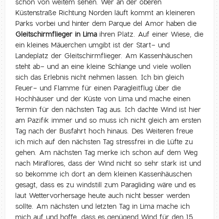
schon von weitem sehen. Wer an der oberen
Küstenstraße Richtung Norden läuft kommt an kleineren
Parks vorbei und hinter dem Parque del Amor haben die
Gleitschirmflieger in Lima
ihren Platz. Auf einer Wiese, die
ein kleines Mäuerchen umgibt ist der Start- und
Landeplatz der Gleitschirmflieger. Am Kassenhäuschen
steht ab- und an eine kleine Schlange und viele wollen
sich das Erlebnis nicht nehmen lassen. Ich bin gleich
Feuer- und Flamme für einen Paragleitflug über die
Hochhäuser und der Küste von Lima und mache einen
Termin für den nächsten Tag aus. Ich dachte Wind ist hier
am Pazifik immer und so muss ich nicht gleich am ersten
Tag nach der Busfahrt hoch hinaus. Des Weiteren freue
ich mich auf den nächsten Tag stressfrei in die Lüfte zu
gehen. Am nächsten Tag merke ich schon auf dem Weg
nach Miraflores, dass der Wind nicht so sehr stark ist und
so bekomme ich dort an dem kleinen Kassenhäuschen
gesagt, dass es zu windstill zum Paragliding wäre und es
laut Wettervorhersage heute auch nicht besser werden
sollte. Am nächsten und letzten Tag in Lima mache ich
mich auf und hoffe, dass es genügend Wind für den 15