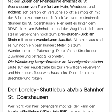
Mit den
Zügen der Rheingaulinie erreichst du St.
Goarshausen von Frankfurt am Main, Wiesbaden und
Koblenz
. Ich persönlich versuche so oft als möglich mit
der Bahn anzureisen und ab Frankfurt sind es eineinhalb
Stunden bis St. Goarshausen. Hier geht es hinter dem
REWE direkt am Bahnhof los und der Weg führt dich recht
steil in Serpentinen hoch zum
Drei-Burgen-Blick am
Rhein mit einem wunderbaren Ausblick
. Von hier aus sind
es nur noch ein paar hundert Meter bis zum
Wanderparkplatz Patersberg. Die einfache Strecke der
Zuwanderung beträgt 2 Kilometer.
Die Wanderung Lorey-Extratour im Uhrzeigersinn starten
:
Laufe auf der Hauptstraße bis zur Freiwilligen Feuerwehr
und hinter dem Feuerwehrhaus links. Dann der roten
Beschilderung folgen.
Der Loreley-Shuttlebus ab/bis Bahnhof
St. Goarshausen
Wer nicht von hier loswandern möchte, der kann den
Loreley-Shuttlebus (VRM-Linie 535)
bis zum Loreley-