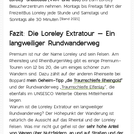
Besucherzentrum nehmen. Montags bis Freitags fährt der
FreizeitBus Loreley jede Stunde und Samstags und
Sonntags alle 30 Minuten
.
[Stand 2021]
Fazit: Die Loreley Extratour – Ein
langweiliger Rundwanderweg
Premium ist nur der Name Loreley und sein Felsen. Am
Rheinsteig und RheinBurgenWeg gibt es einige Premium-
Touren von 12 bis 20, die um einiges schöner zum
Wandern sind. Dazu zählt auf der anderen Rheinseite bei
Boppard
mein Geheim-Tipp „die
Traumschleife Rheingold
“
und der Rundwanderweg „
Traumschleife Elfenlay
“, die
ebenfalls im UNSESCO Welterbe Oberes Mittelrheintal
liegen.
Warum ist die Loreley Extratour ein langweiliger
Rundwanderweg? Der Höhepunkt der Wanderung ist
natürlich die Aussicht auf das Rheintal und der Loreley
Felsen. Was mir nicht gut gefiel ist der
sehr hohe Anteil
von Wegen über Nutzfeldern, an und auf Straßen und der