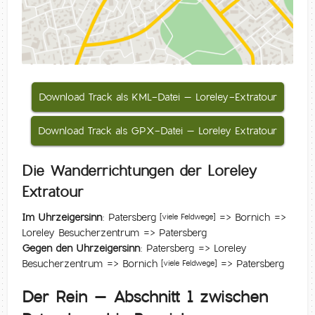
Download Track als KML-Datei – Loreley-Extratour
Download Track als GPX-Datei – Loreley Extratour
Die Wanderrichtungen der Loreley
Extratour
Im Uhrzeigersinn
: Patersberg
=> Bornich =>
[viele Feldwege]
Loreley Besucherzentrum => Patersberg
Gegen den Uhrzeigersinn
: Patersberg => Loreley
Besucherzentrum => Bornich
=> Patersberg
[viele Feldwege]
Der Rein – Abschnitt 1 zwischen