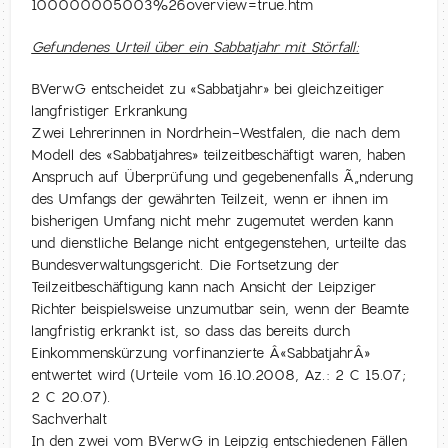
100000005003%26overview=true.htm
Gefundenes Urteil über ein Sabbatjahr mit Störfall:
BVerwG entscheidet zu «Sabbatjahr» bei gleichzeitiger
langfristiger Erkrankung
Zwei Lehrerinnen in Nordrhein-Westfalen, die nach dem
Modell des «Sabbatjahres» teilzeitbeschäftigt waren, haben
Anspruch auf Überprüfung und gegebenenfalls Ã„nderung
des Umfangs der gewährten Teilzeit, wenn er ihnen im
bisherigen Umfang nicht mehr zugemutet werden kann
und dienstliche Belange nicht entgegenstehen, urteilte das
Bundesverwaltungsgericht. Die Fortsetzung der
Teilzeitbeschäftigung kann nach Ansicht der Leipziger
Richter beispielsweise unzumutbar sein, wenn der Beamte
langfristig erkrankt ist, so dass das bereits durch
Einkommenskürzung vorfinanzierte Â«SabbatjahrÂ»
entwertet wird (Urteile vom 16.10.2008, Az.: 2 C 15.07;
2 C 20.07).
Sachverhalt
In den zwei vom BVerwG in Leipzig entschiedenen Fällen