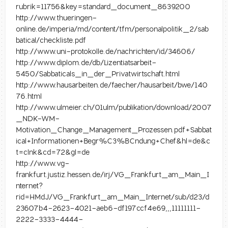
rubrik=11756&key=standard_document_8639200
http://www.thueringen-
online.de/imperia/md/content/tfm/personalpolitik_2/sab
batical/checkliste.pdf
http://www.uni-protokolle.de/nachrichten/id/34606/
http://www.diplom.de/db/Lizentiatsarbeit-
5450/Sabbaticals_in_der_Privatwirtschaft.html
http://www.hausarbeiten.de/faecher/hausarbeit/bwe/140
76.html
http://www.ulmeier.ch/01ulm/publikation/download/2007
_NDK-WM-
Motivation_Change_Management_Prozessen.pdf+Sabbat
ical+Informationen+Begr%C3%BCndung+Chef&hl=de&c
t=clnk&cd=72&gl=de
http://www.vg-
frankfurt.justiz.hessen.de/irj/VG_Frankfurt_am_Main_I
nternet?
rid=HMdJ/VG_Frankfurt_am_Main_Internet/sub/d23/d
23607b4-2623-4021-aeb6-df197ccf4e69,,,11111111-
2222-3333-4444-