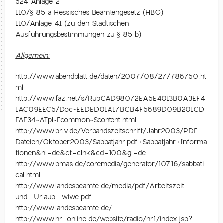
524 Anlage 2
110/§ 85 a Hessisches Beamtengesetz (HBG)
110/Anlage 41 (zu den Städtischen
Ausführungsbestimmungen zu § 85 b)
Allgemein:
http://www.abendblatt.de/daten/2007/08/27/786750.ht
ml
http://www.faz.net/s/RubCAD98072EA5E4013B0A3EF4
1AC09EEC5/Doc~EEDED01A17BCB4F5689D09B201CD
FAF34~ATpl~Ecommon~Scontent.html
http://www.brlv.de/Verbandszeitschrift/Jahr2003/PDF-
Dateien/Oktober2003/Sabbatjahr.pdf+Sabbatjahr+Informa
tionen&hl=de&ct=clnk&cd=100&gl=de
http://www.bmas.de/coremedia/generator/10716/sabbati
cal.html
http://www.landesbeamte.de/media/pdf/Arbeitszeit-
und_Urlaub_wiwe.pdf
http://www.landesbeamte.de/
http://www.hr-online.de/website/radio/hr1/index.jsp?