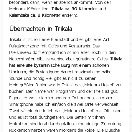
besonders dann, wenn er abends ankommt. Von den
Meteora-Klöster liegt
Trikala ca. 30 Kilometer
und
Kalambaka ca. 8 Kilometer
entfernt.
Übernachten in Trikala
Trikala ist schon eine Kleinstadt und es gibt eine Art
Fußgängerzone mit Cafés und Restaurants. Das
Preisniveau dort empfand ich schon eher hoch. In den
Nebenstraßen gibt es wenige aber günstigere Cafés.
Trikala
hat eine alte byzantinische Burg mit einem schönen
Uhrturm
, die Besichtigung dauert maximal eine halbe
Stunde und richtig viel gibt es nicht zu sehen.
Mein größter Fehler war in Trikala das „Meteora Hostel“ zu
buchen. Der Name war Programm und der Preis ist gut.
Eigentlich wollte ich im anderen Ort buchen, aber am
Smartphone habe ich einfach die zwei Orte verwechselt.
Zwei Nächte durfte ich das „Meteora Hostel“ mit Oli testen
und es ist total durchgefallen. Die Betten mit ihren
Matratzen sind total durchgefallen, eine einzige Zumutung.
Rückenschmerzen waren morgens die Folge. Die Dusche