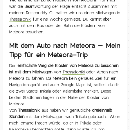
Wie komme ich zu den Klöstern von Meteora?
Für mich
war die Beantwortung der Frage einfach! Zusammen mit
meinem Reisebuddy Oli hatten wir uns einen Mietwagen in
Thessaloniki
für eine Woche gemietet. Du kannst aber
auch mit dem Bus oder der Bahn die Klöstern von
Meteora besuchen.
Mit dem Auto nach Meteora – Mein
Tipp für ein Meteora-Trip
Der
einfachste Weg die Klöster von Meteora zu besuchen
ist mit dem Mietwagen
von
Thessaloniki
oder Athen nach
Meteora zu fahren. Da Meteora kein genaues Ziel für ein
Navigationsgerät und auch Google Maps ist, solltest du dir
die zwei Städte Trikala oder Kalambaka merken. Diese
beiden Städtchen liegen in der Nähe der Klöster von
Meteora.
Von
Thessaloniki
aus haben wir gemütliche
dreieinhalb
Stunden
mit dem Mietwagen nach Trikala gebraucht. Wenn
mich jemand fragen würde, ob er in Trikala oder
Kalambaka übernachten sollte, dann würde ich ihm