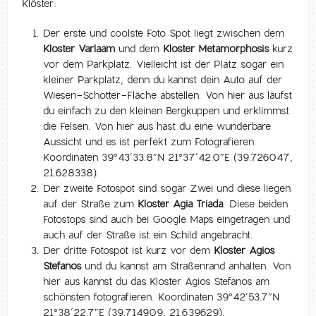
Klöster:
Der erste und coolste Foto Spot liegt zwischen dem
Kloster Varlaam
und dem
Kloster Metamorphosis
kurz
vor dem Parkplatz. Vielleicht ist der Platz sogar ein
kleiner Parkplatz, denn du kannst dein Auto auf der
Wiesen-Schotter-Fläche abstellen. Von hier aus läufst
du einfach zu den kleinen Bergkuppen und erklimmst
die Felsen. Von hier aus hast du eine wunderbare
Aussicht und es ist perfekt zum Fotografieren.
Koordinaten 39°43’33.8″N 21°37’42.0″E (39.726047,
21.628338).
Der zweite Fotospot sind sogar Zwei und diese liegen
auf der Straße zum
Kloster Agia Triada
. Diese beiden
Fotostops sind auch bei Google Maps eingetragen und
auch auf der Straße ist ein Schild angebracht.
Der dritte Fotospot ist kurz vor dem
Kloster Agios
Stefanos
und du kannst am Straßenrand anhalten. Von
hier aus kannst du das Kloster Agios Stefanos am
schönsten fotografieren. Koordinaten 39°42’53.7″N
21°38’22.7″E (39.714909, 21.639629).