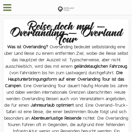
Reise doch mal –
Overlanding – Overland
Tour
Was ist Overlanding?
Overlanding bedeutet selbstständig eine
über Land Reise zu einem entfernten Ziel, wobei die Reise selbst
das Hauptziel der Auszeit ist. Typischerweise, aber nicht
ausschließlich, wird dies mit einem
geländetauglichen Fahrzeug
(von Fahrrädern bis hin zum Lastwagen) durchgeführt.
Die
Hauptunterbringungsform auf einer Overlanding Tour ist das
Campen
. Eine Overlanding Tour dauert häufig Monate bis Jahre
und dabei werden internationale Grenzen überschritten. Heute
werden Overlanding Reisen auch von Veranstaltern angeboten,
die für einen
Jahresurlaub optimiert
sind. Eine Overland-Truck-
Safari ist eine Reise, die einer bestimmten Route folgt und sich
besonders an
Abenteuerlustige Reisende
richtet. Die Overlanding
Touren führen oft in Gegenden, die aufgrund ihrer fehlenden
Infrastruktur wenig von Reisenden besucht werden. Ein