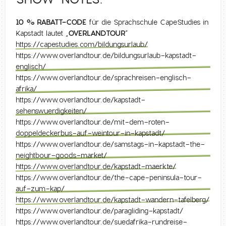
10 % RABATT-CODE
für die Sprachschule CapeStudies in
Kapstadt lautet „
OVERLANDTOUR
“
https://capestudies.com/bildungsurlaub/
https://www.overlandtour.de/bildungsurlaub-kapstadt-
englisch/
https://www.overlandtour.de/sprachreisen-englisch-
afrika/
https://www.overlandtour.de/kapstadt-
sehenswuerdigkeiten/
https://www.overlandtour.de/mit-dem-roten-
doppeldeckerbus-auf-weintour-in-kapstadt/
https://www.overlandtour.de/samstags-in-kapstadt-the-
neightbour-goods-market/
https://www.overlandtour.de/kapstadt-maerkte/
https://www.overlandtour.de/the-cape-peninsula-tour-
auf-zum-kap/
https://www.overlandtour.de/kapstadt-wandern-tafelberg/
https://www.overlandtour.de/paragliding-kapstadt/
https://www.overlandtour.de/suedafrika-rundreise-