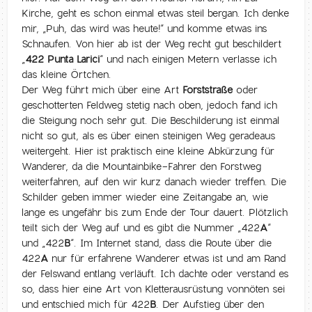
Kirche, geht es schon einmal etwas steil bergan. Ich denke
mir, „Puh, das wird was heute!“ und komme etwas ins
Schnaufen. Von hier ab ist der Weg recht gut beschildert
„
422 Punta Larici
“ und nach einigen Metern verlasse ich
das kleine Örtchen.
Der Weg führt mich über eine Art
Forststraße
oder
geschotterten Feldweg stetig nach oben, jedoch fand ich
die Steigung noch sehr gut. Die Beschilderung ist einmal
nicht so gut, als es über einen steinigen Weg geradeaus
weitergeht. Hier ist praktisch eine kleine Abkürzung für
Wanderer, da die Mountainbike-Fahrer den Forstweg
weiterfahren, auf den wir kurz danach wieder treffen. Die
Schilder geben immer wieder eine Zeitangabe an, wie
lange es ungefähr bis zum Ende der Tour dauert. Plötzlich
teilt sich der Weg auf und es gibt die Nummer „422
A
“
und „422
B
“. Im Internet stand, dass die Route über die
422
A
nur für erfahrene Wanderer etwas ist und am Rand
der Felswand entlang verläuft. Ich dachte oder verstand es
so, dass hier eine Art von Kletterausrüstung vonnöten sei
und entschied mich für 422
B
. Der Aufstieg über den