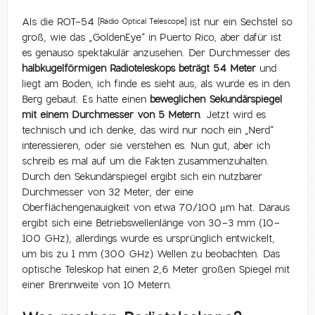
Als die ROT-54
ist nur ein Sechstel so
[Radio Optical Telescope]
groß, wie das „GoldenEye“ in Puerto Rico, aber dafür ist
es genauso spektakulär anzusehen. Der Durchmesser des
halbkugelförmigen Radioteleskops beträgt 54 Meter
und
liegt am Boden, ich finde es sieht aus, als wurde es in den
Berg gebaut. Es hatte einen
beweglichen Sekundärspiegel
mit einem Durchmesser von 5 Metern
. Jetzt wird es
technisch und ich denke, das wird nur noch ein „Nerd“
interessieren, oder sie verstehen es. Nun gut, aber ich
schreib es mal auf um die Fakten zusammenzuhalten.
Durch den Sekundärspiegel ergibt sich ein nutzbarer
Durchmesser von 32 Meter, der eine
Oberflächengenauigkeit von etwa 70/100 μm hat. Daraus
ergibt sich eine Betriebswellenlänge von 30-3 mm (10-
100 GHz), allerdings wurde es ursprünglich entwickelt,
um bis zu 1 mm (300 GHz) Wellen zu beobachten. Das
optische Teleskop hat einen 2,6 Meter großen Spiegel mit
einer Brennweite von 10 Metern.