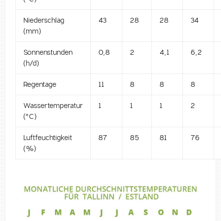
Niederschlag
43
28
28
34
(mm)
Sonnenstunden
0,8
2
4,1
6,2
(h/d)
Regentage
11
8
8
8
Wassertemperatur
1
1
1
2
(°C)
Luftfeuchtigkeit
87
85
81
76
(%)