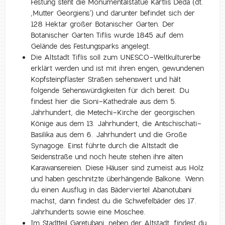
Festung steht die Monumentalstatue Kartlis Deda (dt.
‚Mutter Georgiens‘) und darunter befindet sich der
128 Hektar großer Botanischer Garten. Der
Botanischer Garten Tiflis wurde 1845 auf dem
Gelände des Festungsparks angelegt.
Die Altstadt Tiflis soll zum UNESCO-Weltkulturerbe
erklärt werden und ist mit ihren engen, gewundenen
Kopfsteinpflaster Straßen sehenswert und hält
folgende Sehenswürdigkeiten für dich bereit. Du
findest hier die Sioni-Kathedrale aus dem 5.
Jahrhundert, die Metechi-Kirche der georgischen
Könige aus dem 13. Jahrhundert, die Antschischati-
Basilika aus dem 6. Jahrhundert und die Große
Synagoge. Einst führte durch die Altstadt die
Seidenstraße und noch heute stehen ihre alten
Karawansereien. Diese Häuser sind zumeist aus Holz
und haben geschnitzte überhängende Balkone. Wenn
du einen Ausflug in das Bäderviertel Abanotubani
machst, dann findest du die Schwefelbäder des 17.
Jahrhunderts sowie eine Moschee.
Im Stadtteil Garetubani, neben der Altstadt, findest du