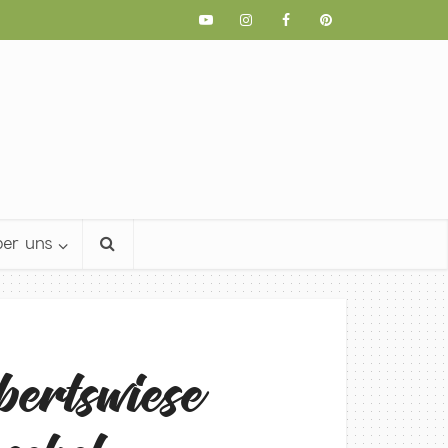
er uns
ertswiese