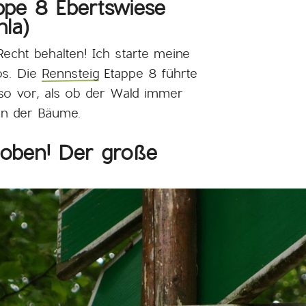
ppe 8 Ebertswiese
la)
echt behalten! Ich starte meine
os. Die
Rennsteig
Etappe 8 führte
o vor, als ob der Wald immer
ün der Bäume.
 oben! Der große