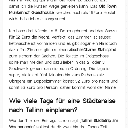
war mir wichtig günstig in Old Town zu übernachten,
damit ich die kurzen Wege genießen kann. Das
Old Town
Munkenhof Guesthouse
, welches auch als 16Euro Hostel
wirbt habe ich mir ausgesucht.
Ich habe drei Nächte im 6-Dorm gebucht und das Ganze
für 12 Euro die Nacht
. Perfekt, das Zimmer ist sauber,
Bettwäsche ist vorhanden und es gibt sogar ein Handtuch
dazu. Im Zimmer gibt es einen
abschließbaren Stahlspind
zum sichern der Sachen. Die Toilette im Erdgeschoss
sollte man meiden und dazu lieber in das 2. oder 3.
Stockwerk gehen, dann ist es in Ordnung. Die Lage ist
super, vielleicht fünf Minuten bis zum Rathausplatz.
Übrigens ein Doppelzimmer kostet 32 Euro pro nacht und
somit 16 Euro pro Person, daher kommt wohl der Name.
Wie viele Tage für eine Städtereise
nach Tallinn einplanen?
Wie der Titel des Beitrags schon sagt „
Tallinn Städtetrip am
Wochenende
“ solltest du dir zwei bis drei Tagen Zeit