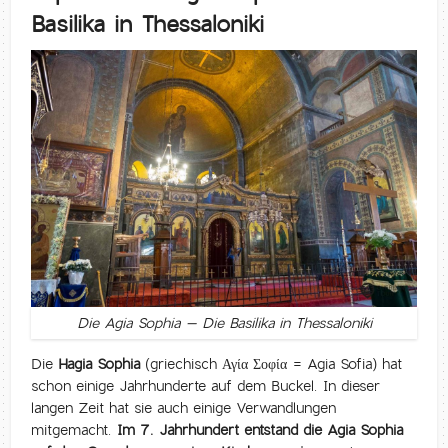
Basilika in Thessaloniki
Die Agia Sophia – Die Basilika in Thessaloniki
Die
Hagia Sophia
(griechisch Αγία Σοφία = Agia Sofia) hat
schon einige Jahrhunderte auf dem Buckel. In dieser
langen Zeit hat sie auch einige Verwandlungen
mitgemacht.
Im 7. Jahrhundert entstand die Agia Sophia