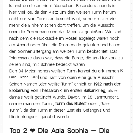
kannst du diesen nicht übersehen. Besonders abends ist
hier viel los, da der Platz um den weißen Turm herum
nicht nur von Touristen besucht wird, sondern sich viel
mehr die Einheimischen dort treffen, um die Aussicht
über die Promenade und das Meer zu genießen. Wir sind
nach dem die Rucksäcke im Hostel abgelegt waren noch
am Abend noch über die Promenade gelaufen und haben
den Sonnenuntergang am weißen Turm beobachtet. Das
Interessante daran war, dass die Berge, die am Horizont zu
sehen sind, mit Schnee bedeckt waren.
Den 34 Meter hohen weißen Turm kannst du erklimmen
[6
und hast von oben eine gute Aussicht.
Euro | Stand 2018]
Seinen Namen „der weiße Turm“ erhielt er 1912
nach der
Eroberung von Thessaloniki im ersten Balkankrieg
, als er
damals weiß getüncht wurde. Davor, im 18 Jahrhundert,
nannte man den Turm „
Turm des Blutes
“ oder „Roter
Turm“, da der Turm in dieser Zeit als Gefängnis und
Hinrichtungsort genutzt wurde.
Top 2 ❤ Die Agia Sophia – Die