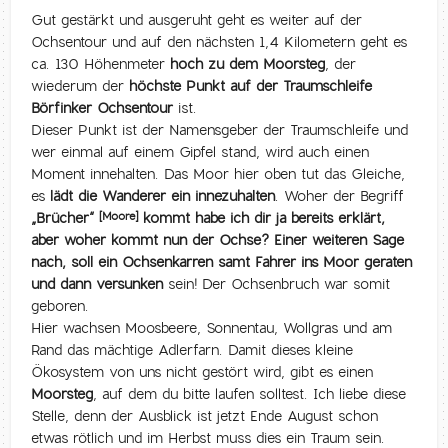
Gut gestärkt und ausgeruht geht es weiter auf der
Ochsentour und auf den nächsten 1,4 Kilometern geht es
ca. 130 Höhenmeter
hoch zu dem Moorsteg
, der
wiederum der
höchste Punkt auf der Traumschleife
Börfinker Ochsentour
ist.
Dieser Punkt ist der Namensgeber der Traumschleife und
wer einmal auf einem Gipfel stand, wird auch einen
Moment innehalten. Das Moor hier oben tut das Gleiche,
es
lädt die Wanderer ein innezuhalten
. Woher der Begriff
„Brücher“
kommt habe ich dir ja bereits erklärt,
[Moore]
aber woher kommt nun der Ochse? Einer weiteren Sage
nach, soll ein
Ochsenkarren samt Fahrer ins Moor geraten
und dann versunken
sein! Der Ochsenbruch war somit
geboren.
Hier wachsen Moosbeere, Sonnentau, Wollgras und am
Rand das mächtige Adlerfarn. Damit dieses kleine
Ökosystem von uns nicht gestört wird, gibt es einen
Moorsteg
, auf dem du bitte laufen solltest. Ich liebe diese
Stelle, denn der Ausblick ist jetzt Ende August schon
etwas rötlich und im Herbst muss dies ein Traum sein.