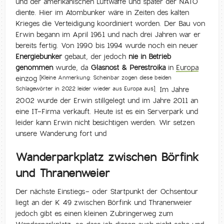
und der amerikanischen Luftwaffe und später der NATO
diente. Hier im Atombunker wäre in Zeiten des kalten
Krieges die Verteidigung koordiniert worden. Der Bau von
Erwin begann im April 1961 und nach drei Jahren war er
bereits fertig. Von 1990 bis 1994 wurde noch ein neuer
Energiebunker
gebaut, der jedoch
nie in Betrieb
genommen
wurde, da
Glasnost & Perestroika
in
Europa
einzog
[Kleine Anmerkung: Scheinbar zogen diese beiden
. Im Jahre
Schlagewörter in 2022 leider wieder aus
Europa
aus]
2002 wurde der Erwin stillgelegt und im Jahre 2011 an
eine IT-Firma verkauft. Heute ist es ein Serverpark und
leider kann Erwin nicht besichtigen werden. Wir setzen
unsere Wanderung fort und
Wanderparkplatz zwischen Börfink
und Thranenweier
Der nächste Einstiegs- oder Startpunkt der Ochsentour
liegt an der K 49 zwischen Börfink und Thranenweier
jedoch gibt es einen kleinen Zubringerweg zum