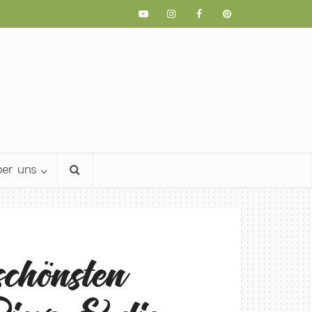
er uns
chönsten