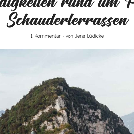
digkeiten rund um P
Schauderterrassen
1 Kommentar
Jens Lüdicke
von