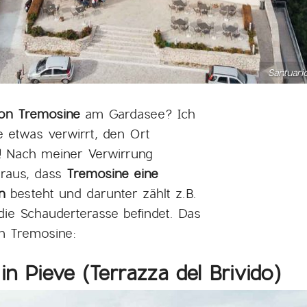
Santuari
von Tremosine
am Gardasee? Ich
 etwas verwirrt, den Ort
t! Nach meiner Verwirrung
eraus, dass
Tremosine eine
n
besteht und darunter zählt z.B.
die Schauderterasse befindet. Das
en Tremosine:
n Pieve (Terrazza del Brivido)