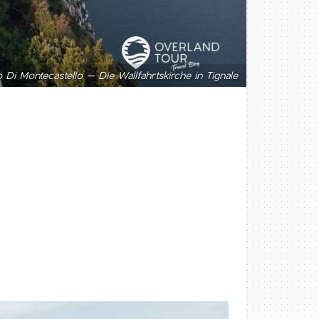
o Di Montecastello – Die Wallfahrtskirche in Tignale