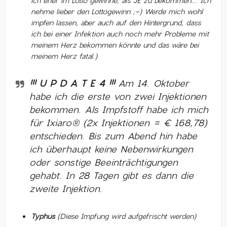
ich eher im Lotto gewinne, als JE zu bekommen…. Ich
nehme lieber den Lottogewinn ;-) Werde mich wohl
impfen lassen, aber auch auf den Hintergrund, dass
ich bei einer Infektion auch noch mehr Probleme mit
meinem Herz bekommen könnte und das wäre bei
meinem Herz fatal.)
!!! U P D A T E 4 !!!
Am 14. Oktober
habe ich die erste von zwei Injektionen
bekommen. Als Impfstoff habe ich mich
für Ixiaro® (2x Injektionen = € 168,78)
entschieden. Bis zum Abend hin habe
ich überhaupt keine Nebenwirkungen
oder sonstige Beeinträchtigungen
gehabt. In 28 Tagen gibt es dann die
zweite Injektion.
Typhus
(
Diese Impfung wird aufgefrischt werden
)