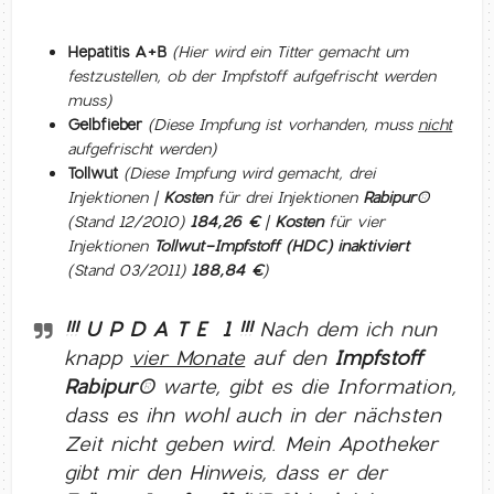
Hepatitis A+B
(Hier wird ein Titter gemacht um
festzustellen, ob der Impfstoff aufgefrischt werden
muss)
Gelbfieber
(Diese Impfung ist vorhanden, muss
nicht
aufgefrischt werden)
Tollwut
(Diese Impfung wird gemacht, drei
Injektionen |
Kosten
für drei Injektionen
Rabipur®
(Stand 12/2010)
184,26 €
|
Kosten
für vier
Injektionen
Tollwut-Impfstoff (HDC) inaktiviert
(Stand 03/2011)
188,84 €
)
!!! U P D A T E 1 !!!
Nach dem ich nun
knapp
vier Monate
auf den
Impfstoff
Rabipur®
warte, gibt es die Information,
dass es ihn wohl auch in der nächsten
Zeit nicht geben wird. Mein Apotheker
gibt mir den Hinweis, dass er der