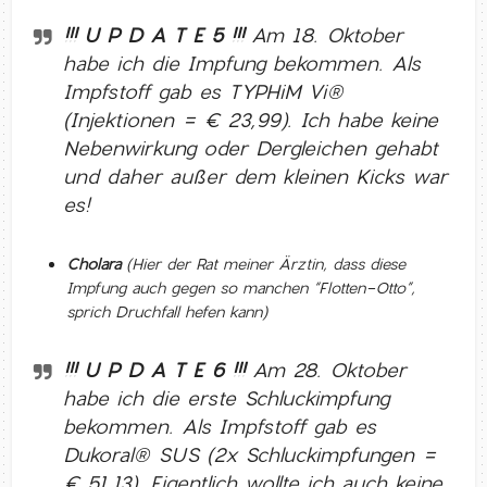
!!! U P D A T E 5 !!!
Am 18. Oktober
habe ich die Impfung bekommen. Als
Impfstoff gab es TYPHiM Vi®
(Injektionen = € 23,99). Ich habe keine
Nebenwirkung oder Dergleichen gehabt
und daher außer dem kleinen Kicks war
es!
Cholara
(Hier der Rat meiner Ärztin, dass diese
Impfung auch gegen so manchen “Flotten-Otto”,
sprich Druchfall hefen kann)
!!! U P D A T E 6 !!!
Am 28. Oktober
habe ich die erste Schluckimpfung
bekommen. Als Impfstoff gab es
Dukoral® SUS (2x Schluckimpfungen =
€ 51,13). Eigentlich wollte ich auch keine