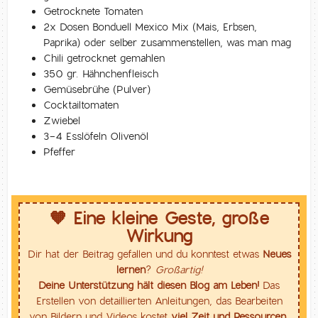
Getrocknete Tomaten
2x Dosen Bonduell Mexico Mix (Mais, Erbsen,
Paprika) oder selber zusammenstellen, was man mag
Chili getrocknet gemahlen
350 gr. Hähnchenfleisch
Gemüsebrühe (Pulver)
Cocktailtomaten
Zwiebel
3-4 Esslöfeln Olivenöl
Pfeffer
🧡 Eine kleine Geste, große
Wirkung
Dir hat der Beitrag gefallen und du konntest etwas
Neues
lernen
?
Großartig!
Deine Unterstützung hält diesen Blog am Leben!
Das
Erstellen von detaillierten Anleitungen, das Bearbeiten
von Bildern und Videos kostet
viel Zeit und Ressourcen
.