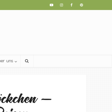
er uns
ckchen –