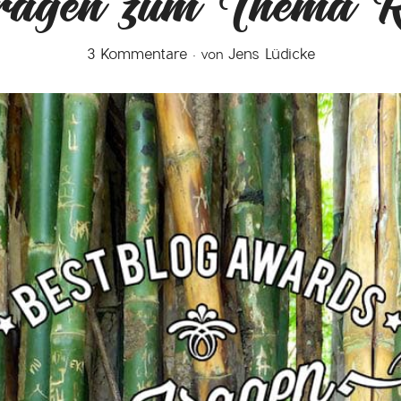
ragen zum Thema R
3 Kommentare
Jens Lüdicke
von