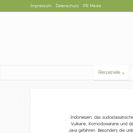
Impressum
Datenschutz
PR Media
Reiseziele
Indonesien, das südostasiatische
Vulkane, Komodowarane und den 
Java gefahren. Besonders die unto