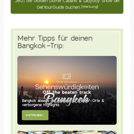
Jetzt die Golden Dome Cabaret & Ladyboy Show bei
GetYourGuide buchen
[Werbung]
Mehr Tipps für deinen
Bangkok-Trip:
Bangkok abseits der Massen: 17 Insider-Orte &
verborgene Highlights
WEITERLESEN...