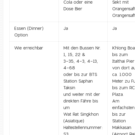
Cola oder eine
Sekt mit
Dose Bier
Orangensaft
Orangensaf
Essen (Dinner)
Ja
Ja
Option
Wie erreichbar
Mit den Bussen Nr.
Khlong Boa
1, 15, 22 &
bis zum
3-35, 4-3, 4-13,
Italthai Pier
4-68
von dort a
oder bis zur BTS
ca. 1.000
Station Saphan
Meter zu F
Taksin
bis zum R
und weiter mit der
Plaza.
direkten Fähre bis
Am
um
einfachsten
Wat Rat Singkhon
bis zur
(Asiatique)
Station
Haltestellennummer:
Makkasan
S3
(Airport Rai