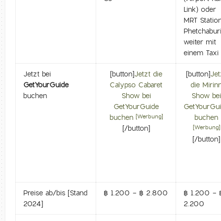
Link) oder
MRT Statio
Phetchabur
weiter mit
einem Taxi
Jetzt bei
[button]
Jetzt die
[button]
Jet
GetYourGuide
Calypso Cabaret
die Mirin
buchen
Show bei
Show be
GetYourGuide
GetYourGu
buchen
buchen
[Werbung]
[/button]
[Werbung]
[/button]
Preise ab/bis [Stand
฿ 1.200 - ฿ 2.800
฿ 1.200 - 
2024]
2.200