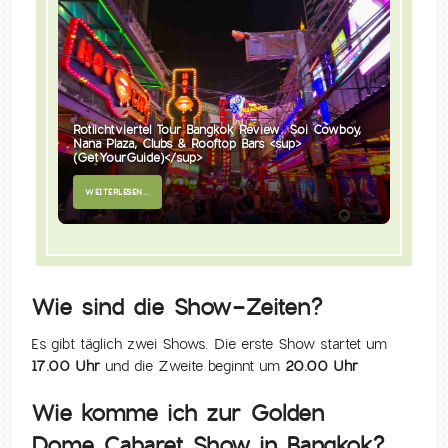
Rotlichtviertel Tour Bangkok Review: Soi Cowboy,
Nana Plaza, Clubs & Rooftop Bars <sup>
(GetYourGuide)</sup>
WEITERLESEN...
Wie sind die Show-Zeiten?
Es gibt täglich zwei Shows. Die erste Show startet um
17.00 Uhr
und die Zweite beginnt um
20.00 Uhr
Wie komme ich zur Golden
Dome Cabaret Show in Bangkok?