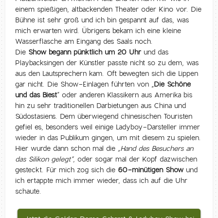
einem spießigen, altbackenden Theater oder Kino vor. Die
Bühne ist sehr groß und ich bin gespannt auf das, was
mich erwarten wird. Übrigens bekam ich eine kleine
Wasserflasche am Eingang des Saals noch.
Die
Show begann pünktlich um 20 Uhr
und das
Playbacksingen der Künstler passte nicht so zu dem, was
aus den Lautsprechern kam. Oft bewegten sich die Lippen
gar nicht. Die Show-Einlagen führten von „
Die Schöne
und das Biest
“ oder anderen Klassikern aus Amerika bis
hin zu sehr traditionellen Darbietungen aus China und
Südostasiens. Dem überwiegend chinesischen Touristen
gefiel es, besonders weil einige Ladyboy-Darsteller immer
wieder in das Publikum gingen, um mit diesem zu spielen.
Hier wurde dann schon mal die
„Hand des Besuchers an
das Silikon gelegt“
, oder sogar mal der Kopf dazwischen
gesteckt. Für mich zog sich die
60-minütigen Show
und
ich ertappte mich immer wieder, dass ich auf die Uhr
schaute.