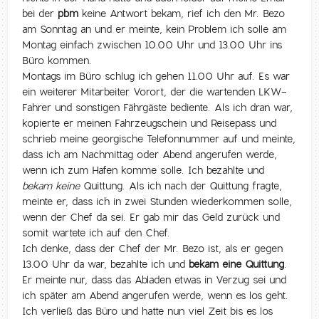
bei der
pbm
keine Antwort bekam, rief ich den Mr. Bezo
am Sonntag an und er meinte, kein Problem ich solle am
Montag einfach zwischen 10.00 Uhr und 13.00 Uhr ins
Büro kommen.
Montags im Büro schlug ich gehen 11.00 Uhr auf. Es war
ein weiterer Mitarbeiter Vorort, der die wartenden LKW-
Fahrer und sonstigen Fährgäste bediente. Als ich dran war,
kopierte er meinen Fahrzeugschein und Reisepass und
schrieb meine georgische Telefonnummer auf und meinte,
dass ich am Nachmittag oder Abend angerufen werde,
wenn ich zum Hafen komme solle. Ich bezahlte und
bekam keine
Quittung. Als ich nach der Quittung fragte,
meinte er, dass ich in zwei Stunden wiederkommen solle,
wenn der Chef da sei. Er gab mir das Geld zurück und
somit wartete ich auf den Chef.
Ich denke, dass der Chef der Mr. Bezo ist, als er gegen
13.00 Uhr da war, bezahlte ich und
bekam eine Quittung
.
Er meinte nur, dass das Abladen etwas in Verzug sei und
ich später am Abend angerufen werde, wenn es los geht.
Ich verließ das Büro und hatte nun viel Zeit bis es los