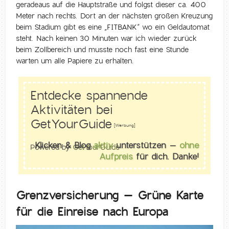
geradeaus auf die Hauptstraße und folgst dieser ca. 400
Meter nach rechts. Dort an der nächsten großen Kreuzung
beim Stadium gibt es eine „FITBANK“ wo ein Geldautomat
steht. Nach keinen 30 Minuten war ich wieder zurück
beim Zollbereich und musste noch fast eine Stunde
warten um alle Papiere zu erhalten.
Entdecke spannende
Aktivitäten bei
GetYourGuide
[Werbung]
Klicken & Blog
aktiv
unterstützen –
ohne
Powered by
GetYourGuide
Aufpreis
für dich. Danke!
Grenzversicherung – Grüne Karte
für die Einreise nach Europa