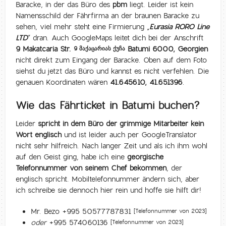
Baracke, in der das Büro des
pbm
liegt. Leider ist kein
Namensschild der Fährfirma an der braunen Baracke zu
sehen, viel mehr steht eine Firmierung „
Eurasia RORO Line
LTD
“ dran. Auch GoogleMaps leitet dich bei der Anschrift
9 Makatcaria Str.
Batumi 6000, Georgien
9 მაქაცარიას ქუჩა
nicht direkt zum Eingang der Baracke. Oben auf dem Foto
siehst du jetzt das Büro und kannst es nicht verfehlen. Die
genauen Koordinaten wären
41.645610, 41.651396
.
Wie das Fährticket in Batumi buchen?
Leider
spricht in dem Büro der grimmige Mitarbeiter kein
Wort englisch
und ist leider auch per GoogleTranslator
nicht sehr hilfreich. Nach langer Zeit und als ich ihm wohl
auf den Geist ging, habe ich eine
georgische
Telefonnummer von seinem Chef bekommen
, der
englisch spricht. Mobiltelefonnummer ändern sich, aber
ich schreibe sie dennoch hier rein und hoffe sie hilft dir!
Mr. Bezo ‭+995 50577787831‬
[Telefonnummer von 2023]
oder
‭+995 574060136‬
[Telefonnummer von 2023]