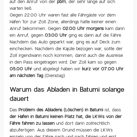
auf den Anruf von der
pbm
, der sehr lange auf sich
warten ließ.
Gegen 22.00 Uhr waren fast alle Fährgäste vor dem
Hafen Tor zur Zoll Zone, allerdings hatte keiner einen
Anruf bekommen. Gegen
02.00 Uhr morgens
kam dann
ein Anruf, gegen
03.00 Uhr
ging es dann auf die Fähre.
Nachdem das Auto geparkt war, ging es auf Deck zum
einchecken. Nachdem die Kajüte bezogen war, sollte der
Zoll irgendwann noch kommen, damit auch die Ausreise
in den Pass eingetragen wird. Der Zoll kam so gegen
05.00 Uhr
und abgelegt haben wir
kurz vor 07.00 Uhr
am nächsten Tag
(Dienstag).
Warum das Abladen in Batumi solange
dauert
Das
Problem des Abladens (Löschen) in Batumi
ist, dass
der Hafen in Batumi keinen Platz hat, die LKWs von der
Fähre fahren zu lassen
und dort dann zollrechtlich
abzufertigen. Aus diesem Grund müssen die LKWs
einzeln von der Fähre nach und nach fahren und erst