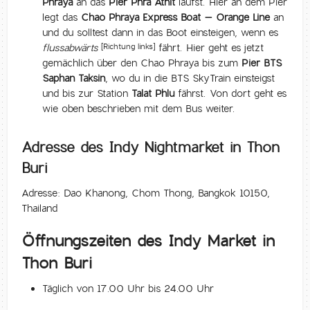
Phraya
an das
Pier Phra Athit
läufst. Hier an dem Pier
legt das
Chao Phraya Express Boat – Orange Line
an
und du solltest dann in das Boot einsteigen, wenn es
flussabwärts
fährt. Hier geht es jetzt
[Richtung links]
gemächlich über den Chao Phraya bis zum
Pier BTS
Saphan Taksin
, wo du in die BTS SkyTrain einsteigst
und bis zur Station
Talat Phlu
fährst. Von dort geht es
wie oben beschrieben mit dem Bus weiter.
Adresse des Indy Nightmarket in Thon
Buri
Adresse: Dao Khanong, Chom Thong, Bangkok 10150,
Thailand
Öffnungszeiten des Indy Market in
Thon Buri
Täglich von 17.00 Uhr bis 24.00 Uhr