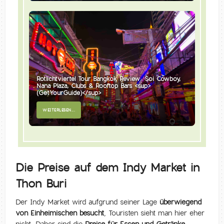
Rotlichtviertel Tour Bangkok Review: Soi Cowboy,
Nana Plaza, Clubs & Rooftop Bars <sup>
(GetYourGuide)</sup>
WEITERLESEN...
Die Preise auf dem Indy Market in
Thon Buri
Der Indy Market wird aufgrund seiner Lage
überwiegend
von Einheimischen besucht
, Touristen sieht man hier eher
nicht. Daher sind die
Preise für Essen und Getränke