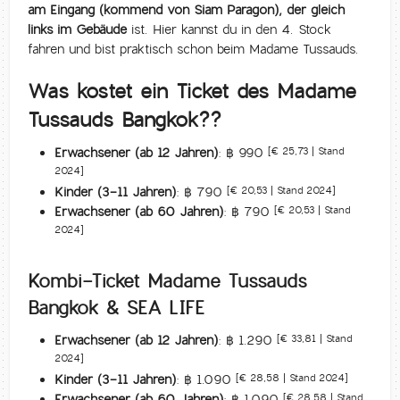
am Eingang (kommend von Siam Paragon), der gleich
links im Gebäude
ist. Hier kannst du in den 4. Stock
fahren und bist praktisch schon beim Madame Tussauds.
Was kostet ein Ticket des Madame
Tussauds Bangkok??
Erwachsener (ab 12 Jahren):
฿ 990
[€ 25,73 | Stand
2024]
Kinder (3-11 Jahren):
฿ 790
[€ 20,53 | Stand 2024]
Erwachsener (ab 60 Jahren):
฿ 790
[€ 20,53 | Stand
2024]
Kombi-Ticket Madame Tussauds
Bangkok & SEA LIFE
Erwachsener (ab 12 Jahren):
฿ 1.290
[€ 33,81 | Stand
2024]
Kinder (3-11 Jahren):
฿ 1.090
[€ 28,58 | Stand 2024]
Erwachsener (ab 60 Jahren):
฿ 1.090
[€ 28,58 | Stand