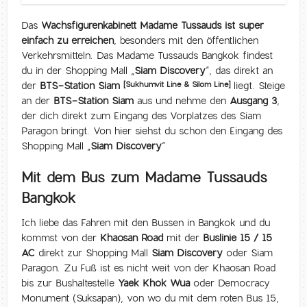
Das
Wachsfigurenkabinett Madame Tussauds ist super
einfach zu erreichen
, besonders mit den öffentlichen
Verkehrsmitteln. Das Madame Tussauds Bangkok findest
du in der Shopping Mall „
Siam Discovery
“, das direkt an
der
BTS-Station Siam
liegt. Steige
[Sukhumvit Line & Silom Line]
an der
BTS-Station Siam
aus und nehme den
Ausgang 3
,
der dich direkt zum Eingang des Vorplatzes des Siam
Paragon bringt. Von hier siehst du schon den Eingang des
Shopping Mall „
Siam Discovery
“
Mit dem Bus zum Madame Tussauds
Bangkok
Ich liebe das Fahren mit den Bussen in Bangkok und du
kommst von der
Khaosan Road
mit der
Buslinie 15 / 15
AC
direkt zur Shopping Mall
Siam Discovery
oder Siam
Paragon. Zu Fuß ist es nicht weit von der Khaosan Road
bis zur Bushaltestelle
Yaek Khok Wua
oder Democracy
Monument (Suksapan), von wo du mit dem roten Bus 15,