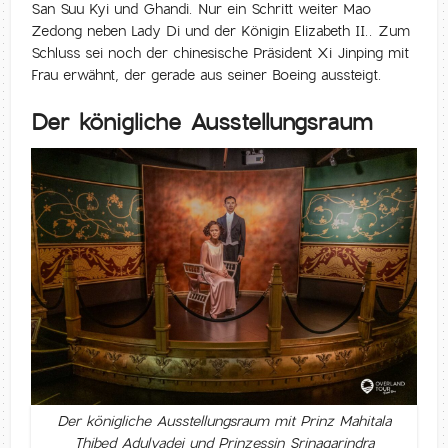
San Suu Kyi und Ghandi. Nur ein Schritt weiter Mao
Zedong neben Lady Di und der Königin Elizabeth II.. Zum
Schluss sei noch der chinesische Präsident Xi Jinping mit
Frau erwähnt, der gerade aus seiner Boeing aussteigt.
Der königliche Ausstellungsraum
Der königliche Ausstellungsraum mit Prinz Mahitala
Thibed Adulyadej und Prinzessin Srinagarindra