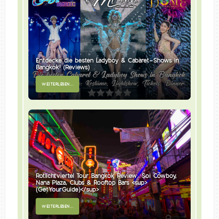
Entdecke die besten Ladyboy & Cabaret-Shows in
Bangkok! (Reviews)
WEITERLESEN...
Rotlichtviertel Tour Bangkok Review: Soi Cowboy,
Nana Plaza, Clubs & Rooftop Bars <sup>
(GetYourGuide)</sup>
WEITERLESEN...