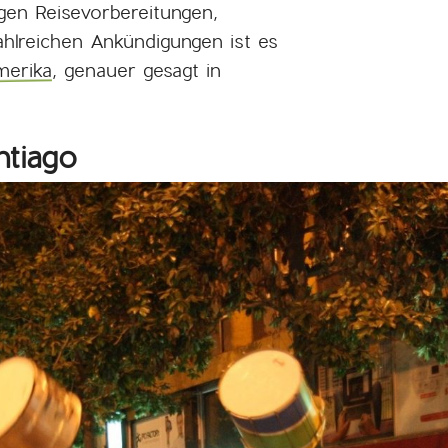
gen Reisevorbereitungen,
hlreichen Ankündigungen ist es
merika
, genauer gesagt in
ntiago