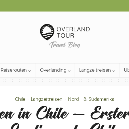
Travel Blog
Reiserouten
Overlanding
Langzeitreisen
Üb
Chile
Langzeitreisen
Nord- & Südamerika
•
•
n in Chile – Erste