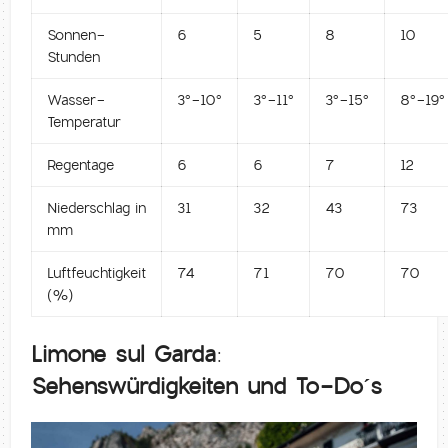
Sonnen-
6
5
8
10
Stunden
Wasser-
3°-10°
3°-11°
3°-15°
8°-19°
Temperatur
Regentage
6
6
7
12
Niederschlag in
31
32
43
73
mm
Luftfeuchtigkeit
74
71
70
70
(%)
Limone sul Garda:
Sehenswürdigkeiten und To-Do´s