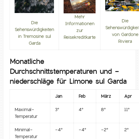
Mehr
Die
Die
Informationen
Sehenswürdigkei
Sehenswürdigkeiten
zur
von Gardone
in Tremosine sul
Reisekreditkarte
Riviera
Garda
Monatliche
Durchschnittstemperaturen und -
niederschläge für Limone sul Garda
Jan
Feb
März
Apr
Maximal-
3°
4°
8°
11°
Temperatur
Minimal-
-4°
-4°
-2°
2°
Temperatur