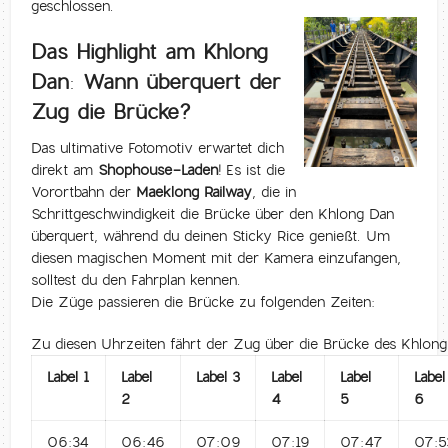
geschlossen.
Das Highlight am Khlong
Dan: Wann überquert der
Zug die Brücke?
Das ultimative Fotomotiv erwartet dich
direkt am
Shophouse-Laden
! Es ist die
Vorortbahn der
Maeklong Railway
, die in
Schrittgeschwindigkeit die Brücke über den Khlong Dan
überquert, während du deinen Sticky Rice genießt. Um
diesen magischen Moment mit der Kamera einzufangen,
solltest du den Fahrplan kennen.
Die Züge passieren die Brücke zu folgenden Zeiten:
Zu diesen Uhrzeiten fährt der Zug über die Brücke des Khlon
Label 1
Label
Label 3
Label
Label
Label
2
4
5
6
06:34
06:46
07:09
07:19
07:47
07:5