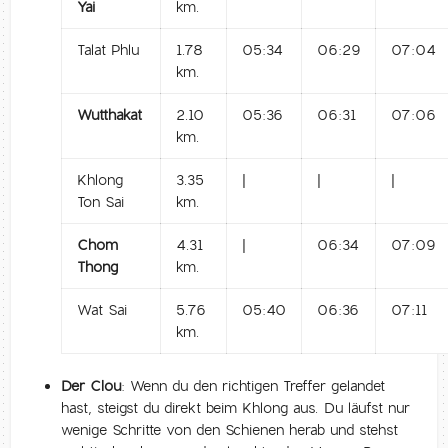
Yai
km.
Talat Phlu
1.78
05:34
06:29
07:04
km.
Wutthakat
2.10
05:36
06:31
07:06
km.
Khlong
3.35
|
|
|
Ton Sai
km.
Chom
4.31
|
06:34
07:09
Thong
km.
Wat Sai
5.76
05:40
06:36
07:11
km.
Der Clou:
Wenn du den richtigen Treffer gelandet
hast, steigst du direkt beim Khlong aus. Du läufst nur
wenige Schritte von den Schienen herab und stehst