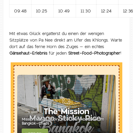
09:48
10:25
10:49
11:30
12:24
12:3
Mit etwas Glück ergatterst du einen der wenigen
Sitzplätze von Pa Nee direkt am Ufer des Khlongs. Warte
dort auf das ferne Horn des Zuges – ein echtes
Gänsehaut-Erlebnis
für jeden
Street-Food-Photographer
!
Mission Mango Sticky Rice: Mein Abenteuer im
Bangkok-Chaos