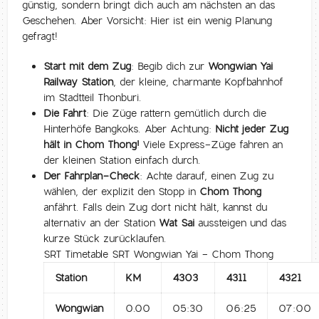
günstig, sondern bringt dich auch am nächsten an das
Geschehen. Aber Vorsicht: Hier ist ein wenig Planung
gefragt!
Start mit dem Zug:
Begib dich zur
Wongwian Yai
Railway Station
, der kleine, charmante Kopfbahnhof
im Stadtteil Thonburi.
Die Fahrt:
Die Züge rattern gemütlich durch die
Hinterhöfe Bangkoks. Aber Achtung:
Nicht jeder Zug
hält in Chom Thong!
Viele Express-Züge fahren an
der kleinen Station einfach durch.
Der Fahrplan-Check:
Achte darauf, einen Zug zu
wählen, der explizit den Stopp in
Chom Thong
anfährt. Falls dein Zug dort nicht hält, kannst du
alternativ an der Station
Wat Sai
aussteigen und das
kurze Stück zurücklaufen.
SRT Timetable SRT Wongwian Yai - Chom Thong
Station
KM
4303
4311
4321
Wongwian
0.00
05:30
06:25
07:00