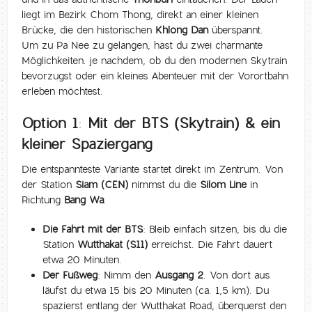
liegt im Bezirk Chom Thong, direkt an einer kleinen
Brücke, die den historischen
Khlong Dan
überspannt.
Um zu Pa Nee zu gelangen, hast du zwei charmante
Möglichkeiten. je nachdem, ob du den modernen Skytrain
bevorzugst oder ein kleines Abenteuer mit der Vorortbahn
erleben möchtest.
Option 1: Mit der BTS (Skytrain) & ein
kleiner Spaziergang
Die entspannteste Variante startet direkt im Zentrum. Von
der Station
Siam (CEN)
nimmst du die
Silom Line
in
Richtung
Bang Wa
.
Die Fahrt mit der BTS:
Bleib einfach sitzen, bis du die
Station
Wutthakat (S11)
erreichst. Die Fahrt dauert
etwa 20 Minuten.
Der Fußweg:
Nimm den
Ausgang 2
. Von dort aus
läufst du etwa 15 bis 20 Minuten (ca. 1,5 km). Du
spazierst entlang der Wutthakat Road, überquerst den