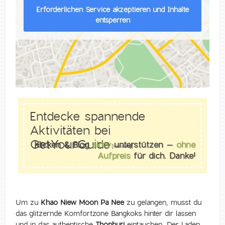
Erforderlichen Service akzeptieren und Inhalte
entsperren
Entdecke spannende
Aktivitäten bei
GetYourGuide
Klicken & Blog
aktiv
unterstützen –
ohne
[Werbung]
Aufpreis
für dich. Danke!
Um zu
Khao Niew Moon Pa Nee
zu gelangen, musst du
das glitzernde Komfortzone Bangkoks hinter dir lassen
und in das authentische
Thonburi
eintauchen. Der Laden