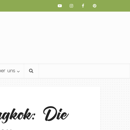
er uns
gkok: Die