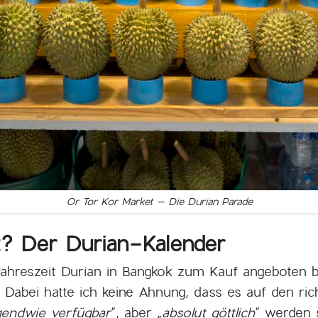
Or Tor Kor Market – Die Durian Parade
t? Der Durian-Kalender
r Jahreszeit Durian in Bangkok zum Kauf angeboten
t. Dabei hatte ich keine Ahnung, dass es auf den 
gendwie verfügbar
“, aber „
absolut göttlich
“ werden 