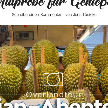
utprobe für Genieß
Schreibe einen Kommentar
Jens Lüdicke
von