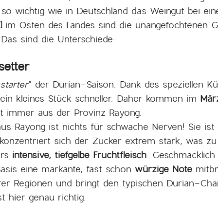
nd so wichtig wie in Deutschland das Weingut bei ei
im Osten des Landes sind die unangefochtenen Gi
]
 Das sind die Unterschiede:
etter
starter
“ der Durian-Saison. Dank des speziellen K
 ein kleines Stück schneller. Daher kommen im
Mär
t immer aus der Provinz Rayong.
us Rayong ist nichts für schwache Nerven! Sie ist 
onzentriert sich der Zucker extrem stark, was zu e
ers
intensive, tiefgelbe Fruchtfleisch
. Geschmacklich 
Basis eine markante, fast schon
würzige Note
mitbri
er Regionen und bringt den typischen Durian-Char
 hier genau richtig.