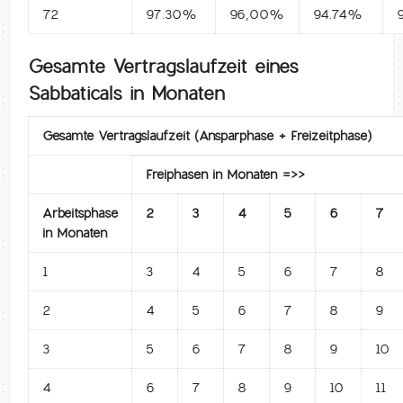
72
97.30%
96,00%
94.74%
Gesamte Vertragslaufzeit eines
Sabbaticals in Monaten
Gesamte Vertragslaufzeit (Ansparphase + Freizeitphase)
Freiphasen in Monaten =>>
Arbeitsphase
2
3
4
5
6
7
in Monaten
1
3
4
5
6
7
8
2
4
5
6
7
8
9
3
5
6
7
8
9
10
4
6
7
8
9
10
11