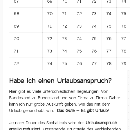
67
69
70
71
72
73
74
68
70
71
72
73
74
75
69
71
72
73
74
75
76
70
72
73
74
75
76
77
71
73
74
75
76
77
78
72
74
75
76
77
78
79
Habe ich einen Urlaubsanspruch?
Hier gibt es viele unterschiedlichen Regelungen! Von
Bundesland zu Bundesland und von Firma zu Firma. Daher
kann ich nur grobe Auskunft geben, wie das mit dem
Urlaub gehandhabt wird.
Das Gute – Es gibt Urlaub!
Je nach Dauer des Sabbaticals wird der
Urlaubsanspruch
anteilig reduziert
. Entstehende Bruchteile des verbleibenden